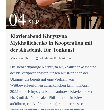
04
SEP.
Klavierabend Khrystyna
Mykhailichenko in Kooperation mit
der Akademie für Tonkunst
19:00 Uhr
Akademie für Tonkunst


Die siebzehnjährige Khrystyna Mykhailichenko ist eine
der vielversprechendsten jungen Musikerinnen der
Ukraine, die bereits auf eine Vielzahl von
Wettbewerbserfolgen zurückblicken kann. Im April
2022 sollte Khrystyna Rachmaninows Klavierkonzert
Nr. 3 mit der Nationalen Philharmonie in Kiew
aufführen, ein Auftritt, der aufgrund der russischen
Invasion in ihrem Land abgesagt werden musste…