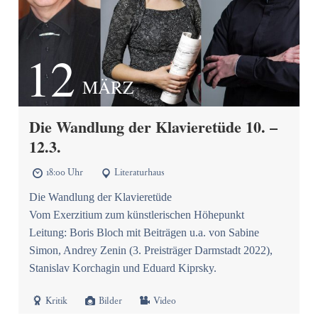
12
MÄRZ
Die Wandlung der Klavieretüde 10. –
12.3.
18:00 Uhr
Literaturhaus


Die Wandlung der Klavieretüde
Vom Exerzitium zum künstlerischen Höhepunkt
Leitung: Boris Bloch mit Beiträgen u.a. von Sabine
Simon, Andrey Zenin (3. Preisträger Darmstadt 2022),
Stanislav Korchagin und Eduard Kiprsky.



Kritik
Bilder
Video