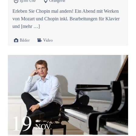
19:00 Uhr
Orangerie


Erleben Sie Chopin mal anders! Ein Abend mit Werken
von Mozart und Chopin inkl. Bearbeitungen für Klavier
und [mehr …]


Bilder
Video
19
NOV.