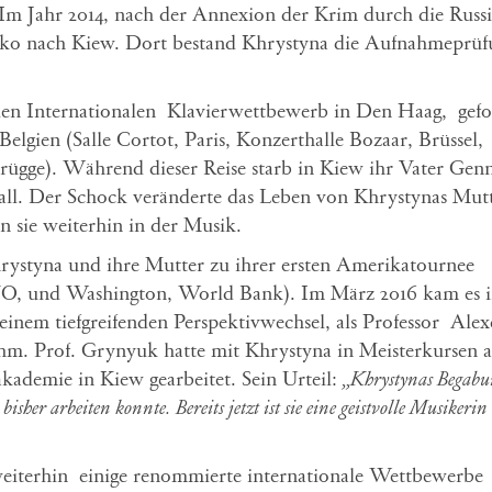
Im Jahr 2014, nach der Annexion der Krim durch die Russi
enko nach Kiew. Dort bestand Khrystyna die Aufnahmeprüf
den Internationalen Klavierwettbewerb in Den Haag, gefo
lgien (Salle Cortot, Paris, Konzerthalle Bozaar, Brüssel,
gge). Während dieser Reise starb in Kiew ihr Vater Gen
all. Der Schock veränderte das Leben von Khrystynas Mut
n sie weiterhin in der Musik.
rystyna und ihre Mutter zu ihrer ersten Amerikatournee
NO, und Washington, World Bank). Im März 2016 kam es 
nem tiefgreifenden Perspektivwechsel, als Professor Alex
m. Prof. Grynyuk hatte mit Khrystyna in Meisterkursen a
demie in Kiew gearbeitet. Sein Urteil:
„Khrystynas Begabun
 bisher arbeiten konnte. Bereits jetzt ist sie eine geistvolle Musikerin
eiterhin einige renommierte internationale Wettbewerbe 