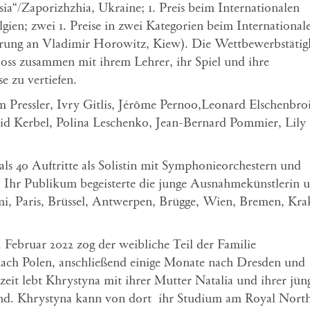
ia“/Zaporizhzhia, Ukraine; 1. Preis beim Internationalen
ien; zwei 1. Preise in zwei Kategorien beim International
erung an Vladimir Horowitz, Kiew). Die Wettbewerbstätig
hloss zusammen mit ihrem Lehrer, ihr Spiel und ihre
e zu vertiefen.
Pressler, Ivry Gitlis, Jérôme Pernoo,Leonard Elschenbro
d Kerbel, Polina Leschenko, Jean-Bernard Pommier, Lily
r als 40 Auftritte als Solistin mit Symphonieorchestern und
. Ihr Publikum begeisterte die junge Ausnahmekünstlerin u
, Paris, Brüssel, Antwerpen, Brügge, Wien, Bremen, Kra
 Februar 2022 zog der weibliche Teil der Familie
nach Polen, anschließend einige Monate nach Dresden und
eit lebt Khrystyna mit ihrer Mutter Natalia und ihrer jün
and. Khrystyna kann von dort ihr Studium am Royal Nort