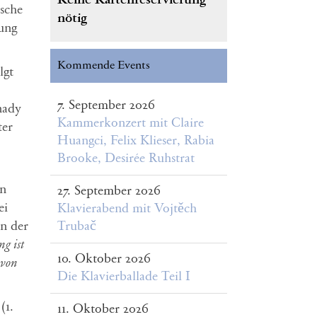
sche
nötig
ung
Kommende Events
lgt
7. September 2026
nady
Kammerkonzert mit Claire
ter
Huangci, Felix Klieser, Rabia
Brooke, Desirée Ruhstrat
in
27. September 2026
ei
Klavierabend mit Vojtěch
Trubač
n der
g ist
10. Oktober 2026
 von
Die Klavierballade Teil I
(1.
11. Oktober 2026