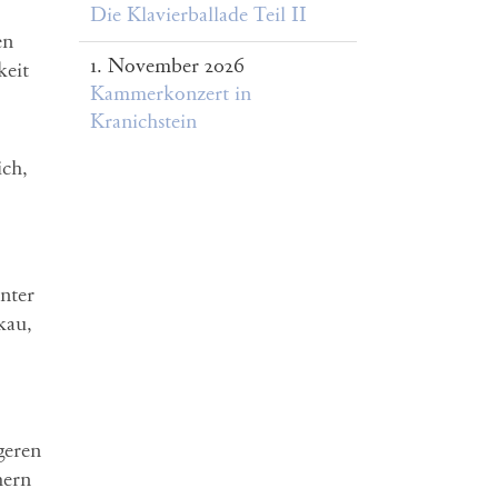
Die Klavierballade Teil II
en
1. November 2026
keit
Kammerkonzert in
Kranichstein
ich,
nter
kau,
geren
hern