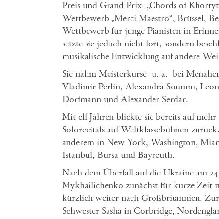
Preis und Grand Prix „Chords of Khortyts
Wettbewerb „Merci Maestro“, Brüssel, Belg
Wettbewerb für junge Pianisten in Erinn
setzte sie jedoch nicht fort, sondern besc
musikalische Entwicklung auf andere Weis
Sie nahm Meisterkurse u. a. bei Menahem 
Vladimir Perlin, Alexandra Soumm, Leoni
Dorfmann und Alexander Serdar.
Mit elf Jahren blickte sie bereits auf meh
Solorecitals auf Weltklassebühnen zurück
anderem in New York, Washington, Miami
Istanbul, Bursa und Bayreuth.
Nach dem Überfall auf die Ukraine am 24.
Mykhailichenko zunächst für kurze Zeit 
kürzlich weiter nach Großbritannien. Zurz
Schwester Sasha in Corbridge, Nordengl