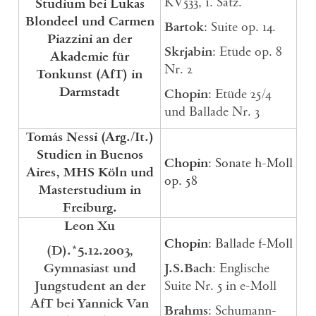
KV533, 1. Satz.
Studium bei Lukas
Blondeel und Carmen
Bartok
: Suite op. 14.
Piazzini an der
Skrjabin
: Etüde op. 8
Akademie für
Nr. 2
Tonkunst (AfT) in
Darmstadt
Chopin
: Etüde 25/4
und Ballade Nr. 3
Tomás Nessi
(Arg./It.)
Studien in Buenos
Chopin
: Sonate h-Moll
Aires, MHS Köln und
op. 58
Masterstudium in
Freiburg.
Leon Xu
Chopin
: Ballade f-Moll
(D).*5.12.2003,
Gymnasiast und
J.S.Bach
: Englische
Jungstudent an der
Suite Nr. 5 in e-Moll
AfT bei Yannick Van
Brahms
: Schumann-