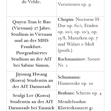
de Velde.
Variationen op. 9
Chopin
: Nocturne H-
Quyen Tran le Bao
Dur op. 62/1, Etüden
(Vietnam) 27 Jahre.
op. 10/1, op. 10/5, op.
Studium in Vietnam
25/8, Mazurken op. 7
und an der MHS
und Walzer e-Moll
Frankfurt.
(posth.)
Postgraduiertes
Studium an der AfT
Rachmaninov
: Sonate
bei Sabine Simon.
Nr. 2
Jiyoung Hwang
Schumann:
(Korea) Studentin an
Humoreske op. 20
der AfT Darmstadt
Brahms:
Scherzo op. 4
Seulgi Lee
(Korea)
Studentin an der AfT
Mendelssohn:
Darmstadt bei Yannick
Klavierkonzert g-