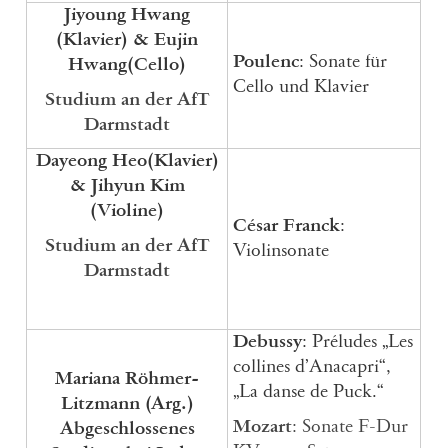
Jiyoung Hwang
(Klavier) &
Eujin
Poulenc
: Sonate für
Hwang
(Cello)
Cello und Klavier
Studium an der AfT
Darmstadt
Dayeong Heo
(Klavier)
&
Jihyun Kim
(Violine)
César Franck
:
Studium an der AfT
Violinsonate
Darmstadt
Debussy
: Préludes „Les
collines d’Anacapri“,
Mariana Röhmer-
„La danse de Puck.“
Litzmann
(Arg.)
Mozart
: Sonate F-Dur
Abgeschlossenes