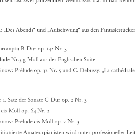
 seit fast zwei Jahrzehnten Weltklassik u.a. in Bad Rehbu
: „Des Abends“ und „Aufschwung“ aus den Fantasiestücke
mpromptu B-Dur op. 142 Nr. 3
élude Nr.3 g-Moll aus der Englischen Suite
inow: Prélude op. 32 Nr. 5 und C. Debussy: „La cathédrale
: 1. Satz der Sonate C-Dur op. 2 Nr. 3
cis-Moll op. 64 Nr. 2
inow: Prélude cis-Moll op. 2 Nr. 3
ionierte Amateurpianisten wird unter professioneller Lei