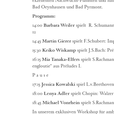
exzellenten Nachwuchs-Pianisten und führt
Bad Oeynhausen und Bad Pyrmont.
Programm:
14:00
Barbara Weiler
spielt R. Schumann
12
14:45
Martin Gierer
spielt F.Schubert: I
15:30
Keiko Wiskamp
spielt J.S.Bach: Pr
16:15
Mia Tanaka-Elfers
spielt S.Rachman
engloutie“ aus Préludes I.
P a u s e
17:15
Jessica Kowalski
spiel L.v.Beethoven
18:00
Lenya Adler
spielt Chopin: Walzer 
18:45
Michael Vonrhein
spielt S.Rachman
In unserem exklusiven Workshop für ambit