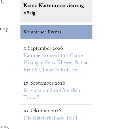
rg,
Keine Kartenreservierung
nötig
n op.
Kommende Events
7. September 2026
Kammerkonzert mit Claire
Huangci, Felix Klieser, Rabia
Brooke, Desirée Ruhstrat
27. September 2026
Klavierabend mit Vojtěch
Trubač
10. Oktober 2026
Die Klavierballade Teil I
tung