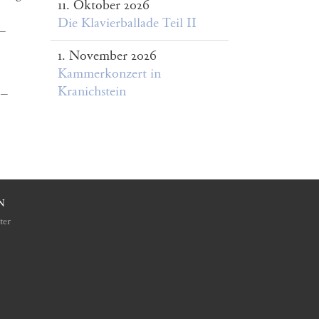
11. Oktober 2026
Die Klavierballade Teil II
 –
1. November 2026
Kammerkonzert in
Kranichstein
 –
N
ter