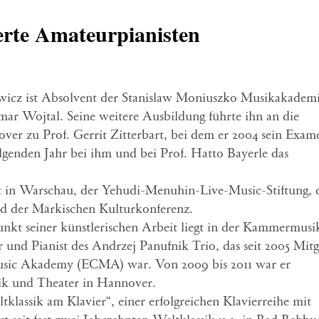
erte Amateurpianisten
ewicz ist Absolvent der Stanislaw Moniuszko Musikakadem
mar Wojtal. Seine weitere Ausbildung führte ihn an die
er zu Prof. Gerrit Zitterbart, bei dem er 2004 sein Exam
olgenden Jahr bei ihm und bei Prof. Hatto Bayerle das
ft in Warschau, der Yehudi-Menuhin-Live-Music-Stiftung, 
nd der Märkischen Kulturkonferenz.
t seiner künstlerischen Arbeit liegt in der Kammermusi
 und Pianist des Andrzej Panufnik Trio, das seit 2005 Mitg
sic Akademy (ECMA) war. Von 2009 bis 2011 war er
ik und Theater in Hannover.
klassik am Klavier“, einer erfolgreichen Klavierreihe mit