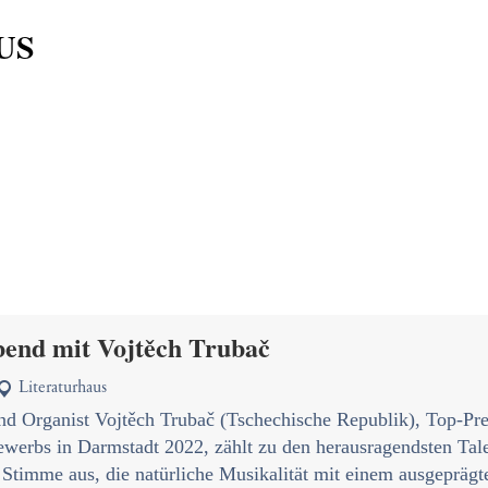
US
bend mit Vojtěch Trubač
Literaturhaus

nd Organist Vojtěch Trubač (Tschechische Republik), Top-Prei
werbs in Darmstadt 2022, zählt zu den herausragendsten Tale
e Stimme aus, die natürliche Musikalität mit einem ausgepräg