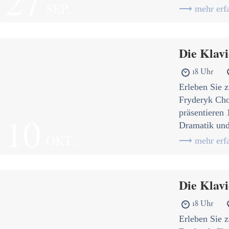
27
SEP.
⟶ mehr erfa
Die Klavi
18 Uhr

Erleben Sie z
Fryderyk Cho
präsentieren
10
Dramatik und
OKT.
⟶ mehr erfa
Die Klavi
18 Uhr

Erleben Sie z