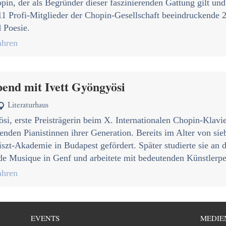
pin, der als Begründer dieser faszinierenden Gattung gilt un
 11 Profi-Mitglieder der Chopin-Gesellschaft beeindruckende 
 Poesie.
hren
end mit Ivett Gyöngyösi
Literaturhaus

si, erste Preisträgerin beim X. Internationalen Chopin-Klavi
enden Pianistinnen ihrer Generation. Bereits im Alter von si
iszt-Akademie in Budapest gefördert. Später studierte sie a
de Musique in Genf und arbeitete mit bedeutenden Künstlerp
hren
EVENTS
MEDIE