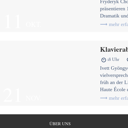
Fryderyk Cho
präsentieren
11
Dramatik und
OKT.
⟶ mehr erfa
Klavierab
18 Uhr

Ivett Gyöngyö
vielversprech
früh an der L
21
Haute École 
NOV.
⟶ mehr erfa
ÜBER UNS