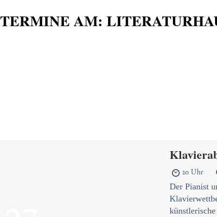
TERMINE AM:
LITERATURHA
Klaviera
20 Uhr

Der Pianist u
Klavierwettbe
künstlerisch